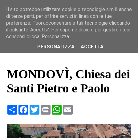
Il sito potrebbe utilizzare cookie o tecnologie simili, anche
IT
DE
EN
FR
LIS
di terze parti, per offrire servizi in linea con le tue
preferenze. Puoi acconsentire a tali tecnologie cliccando
il pulsante 'Accetta'. Per saperne di più o per gestire i tuoi
consensi clicca 'Personalizza'.
Home
Siti
Dettaglio
PERSONALIZZA
ACCETTA
MONDOVÌ, Chiesa dei
Santi Pietro e Paolo
Condividi
Facebook
Twitter
Print
WhatsApp
Email