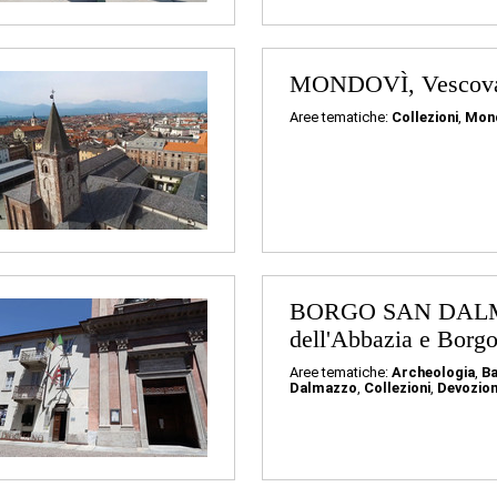
MONDOVÌ, Vescov
Aree tematiche:
Collezioni
,
Mon
BORGO SAN DALM
dell'Abbazia e Borg
Aree tematiche:
Archeologia
,
B
Dalmazzo
,
Collezioni
,
Devozio