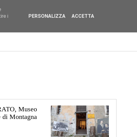
e
IT
DE
EN
FR
LIS
re i
PERSONALIZZA
ACCETTA
ATO, Museo
e di Montagna