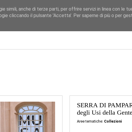
 simili, anche di terze parti, per offrire servizi in linea con le tu
ICHE
CITTÀ
LISTA COMPLETA
GEOLOCALIZZA
gie cliccando il pulsante 'Accetta'. Per saperne di più o per gesti
SERRA DI PAMPAR
degli Usi della Gent
Aree tematiche:
Collezioni