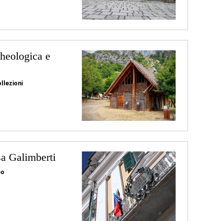
heologica e
llezioni
 Galimberti
eo