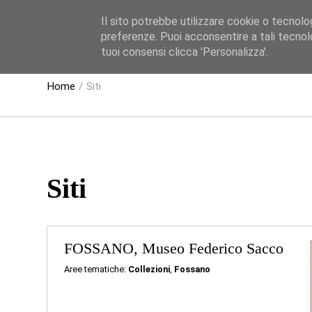
Il sito potrebbe utilizzare cookie o tecnologie
TEMAT
preferenze. Puoi acconsentire a tali tecnolo
tuoi consensi clicca 'Personalizza'.
Home
Siti
Siti
FOSSANO, Museo Federico Sacco
Aree tematiche:
Collezioni
,
Fossano