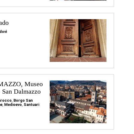
ado
dovì
AZZO, Museo
o San Dalmazzo
arocco
,
Borgo San
ne
,
Medioevo
,
Santuari